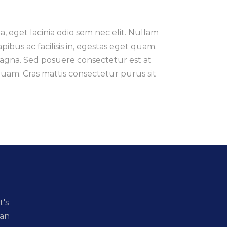
la, eget lacinia odio sem nec elit. Nullam
dapibus ac facilisis in, egestas eget quam.
magna. Sed posuere consectetur est at
et quam. Cras mattis consectetur purus sit
t's
 an