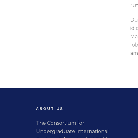
ru
Dui
id 
Ma
lob
am
ABOUT US
The Consortium for
Undergraduate International