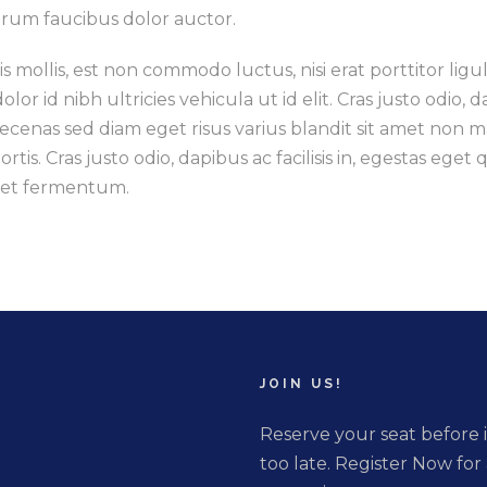
trum faucibus dolor auctor.
s mollis, est non commodo luctus, nisi erat porttitor ligu
dolor id nibh ultricies vehicula ut id elit. Cras justo odio, 
ecenas sed diam eget risus varius blandit sit amet non 
ortis. Cras justo odio, dapibus ac facilisis in, egestas eg
et fermentum.
JOIN US!
Reserve your seat before i
too late. Register Now for