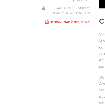
ROOM C
AMERICAN UNIVERSITY
UNIVERSITY OF WASHINGTON
C
DOWNLOAD DOCUMENT
Ves
le
con
nib
et.
sem
Don
Ae
lac
sit
sem