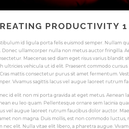
REATING PRODUCTIVITY 1
tibulum id ligula porta felis euismod semper. Nullam qui
o. Donec ullamcorper nulla non metus auctor fringilla. 
sectetur. Maecenas sed diam eget risus varius blandit s
h ultricies vehicula ut id elit. Praesent commodo cursus
 Cras mattis consectetur purus sit amet fermentum. Vest
per. Vivamus sagittis lacus vel augue laoreet rutrum fa
ec id elit non mi porta gravida at eget metus. Aenean l
nean eu leo quam. Pellentesque ornare sem lacinia quam
us vel augue laoreet rutrum faucibus dolor auctor. Maec
 amet non magna. Duis mollis, est non commodo luctus, nisi
 nec elit. Nulla vitae elit libero, a pharetra augue. Viva