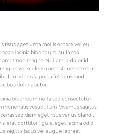
s risus eget urna mollis ornare vel eu
Aenean lacinia bibendum nulla sed
it amet non magna. Nullam id dolor id
 magna, vel scelerisque nisl consectetur
ibulum id ligula porta felis euismod
ucibus dolor auctor.
acinia bibendum nulla sed consectetur.
 venenatis vestibulum. Vivamus sagittis
enas sed diam eget risus varius blandit
 erat porttitor ligula, eget lacinia odio
mus sagittis lacus vel augue laoreet