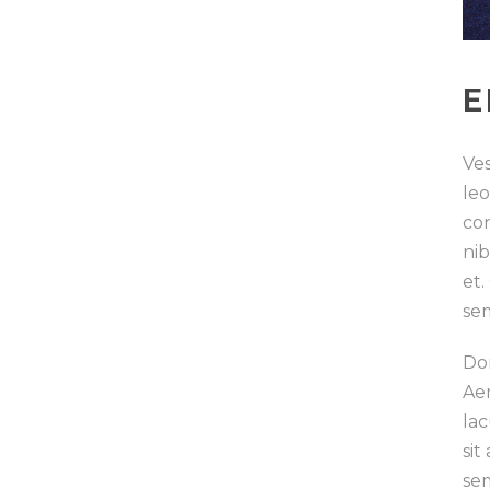
E
Ves
le
con
nib
et.
sem
Don
Ae
lac
sit
sem