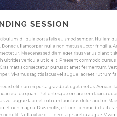
NDING SESSION
tibulum id ligula porta felis euismod semper. Nullam qui
o. Donec ullamcorper nulla non metus auctor fringilla. 
sectetur. Maecenas sed diam eget risus varius blandit s
h ultricies vehicula ut id elit. Praesent commodo cursus
 Cras mattis consectetur purus sit amet fermentum. Vest
per. Vivamus sagittis lacus vel augue laoreet rutrum fa
ec id elit non mi porta gravida at eget metus. Aenean l
nean eu leo quam. Pellentesque ornare sem lacinia quam
us vel augue laoreet rutrum faucibus dolor auctor. Maec
 amet non magna. Duis mollis, est non commodo luctus, nisi
 nec elit. Nulla vitae elit libero, a pharetra augue. Viva