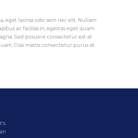
la, eget lacinia odio sem nec elit. Nullam
dapibus ac facilisis in, egestas eget quam.
magna. Sed posuere consectetur est at
et quam. Cras mattis consectetur purus sit
t's
 an