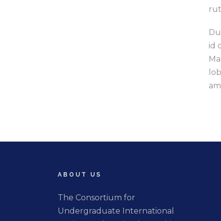
ru
Dui
id 
Ma
lob
am
ABOUT US
The Consortium for
Undergraduate International