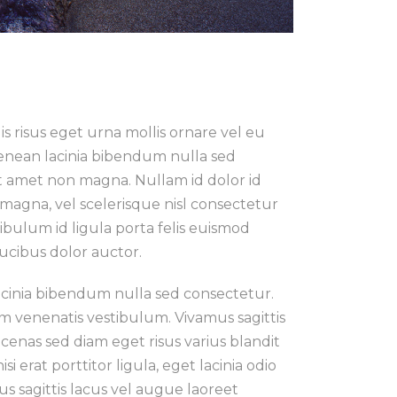
s risus eget urna mollis ornare vel eu
Aenean lacinia bibendum nulla sed
it amet non magna. Nullam id dolor id
 magna, vel scelerisque nisl consectetur
ibulum id ligula porta felis euismod
ucibus dolor auctor.
acinia bibendum nulla sed consectetur.
 venenatis vestibulum. Vivamus sagittis
enas sed diam eget risus varius blandit
 erat porttitor ligula, eget lacinia odio
mus sagittis lacus vel augue laoreet