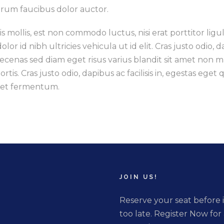
trum faucibus dolor auctor.
s mollis, est non commodo luctus, nisi erat porttitor ligu
dolor id nibh ultricies vehicula ut id elit. Cras justo odio, 
ecenas sed diam eget risus varius blandit sit amet non 
ortis. Cras justo odio, dapibus ac facilisis in, egestas eg
et fermentum.
JOIN US!
Reserve your seat before i
too late. Register Now for