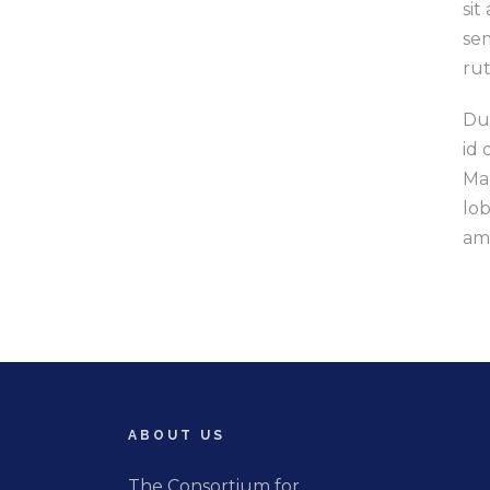
sit
sem
ru
Dui
id 
Ma
lob
am
ABOUT US
The Consortium for