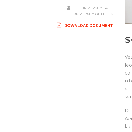
UNIVERSITY EAFIT
UNIVERSITY OF LEEDS
DOWNLOAD DOCUMENT
S
Ves
le
con
nib
et.
sem
Don
Ae
lac