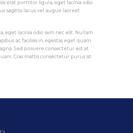
 erat porttitor ligula, eget lacinia odio
mus sagittis lacus vel augue laoreet
la, eget lacinia odio sem nec elit. Nullam
dapibus ac facilisis in, egestas eget quam.
magna. Sed posuere consectetur est at
et quam. Cras mattis consectetur purus sit
t's