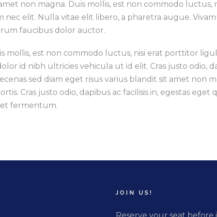
 amet non magna. Duis mollis, est non commodo luctus, nisi
 nec elit. Nulla vitae elit libero, a pharetra augue. Viva
trum faucibus dolor auctor.
s mollis, est non commodo luctus, nisi erat porttitor ligu
dolor id nibh ultricies vehicula ut id elit. Cras justo odio, 
ecenas sed diam eget risus varius blandit sit amet non 
ortis. Cras justo odio, dapibus ac facilisis in, egestas eg
et fermentum.
JOIN US!
Reserve your seat before i