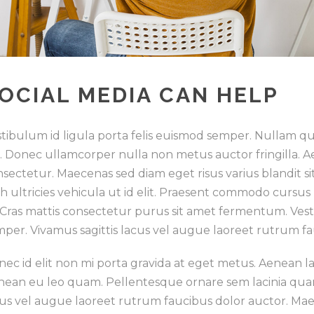
OCIAL MEDIA CAN HELP
tibulum id ligula porta felis euismod semper. Nullam qui
o. Donec ullamcorper nulla non metus auctor fringilla. 
sectetur. Maecenas sed diam eget risus varius blandit s
h ultricies vehicula ut id elit. Praesent commodo cursus
 Cras mattis consectetur purus sit amet fermentum. Vest
per. Vivamus sagittis lacus vel augue laoreet rutrum fa
ec id elit non mi porta gravida at eget metus. Aenean l
nean eu leo quam. Pellentesque ornare sem lacinia quam
us vel augue laoreet rutrum faucibus dolor auctor. Maec